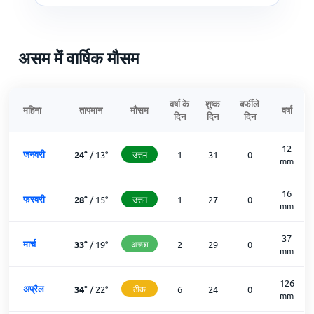
असम में वार्षिक मौसम
वर्षा के
शुष्क
बर्फीले
महिना
तापमान
मौसम
वर्षा
दिन
दिन
दिन
12
जनवरी
24
°
/
13
°
उत्तम
1
31
0
mm
16
फरवरी
28
°
/
15
°
उत्तम
1
27
0
mm
37
मार्च
33
°
/
19
°
अच्छा
2
29
0
mm
126
अप्रैल
34
°
/
22
°
ठीक
6
24
0
mm