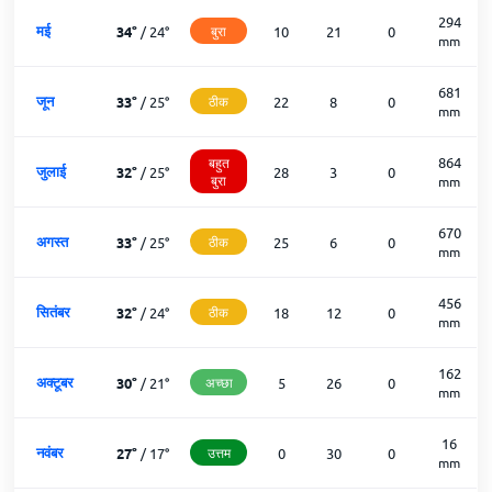
294
मई
34
°
/
24
°
बुरा
10
21
0
mm
681
जून
33
°
/
25
°
ठीक
22
8
0
mm
864
बहुत
जुलाई
32
°
/
25
°
28
3
0
बुरा
mm
670
अगस्त
33
°
/
25
°
ठीक
25
6
0
mm
456
सितंबर
32
°
/
24
°
ठीक
18
12
0
mm
162
अक्टूबर
30
°
/
21
°
अच्छा
5
26
0
mm
16
नवंबर
27
°
/
17
°
उत्तम
0
30
0
mm