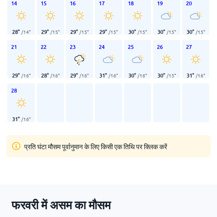
14
15
16
17
18
19
20
28
°
29
°
29
°
29
°
30
°
30
°
30
°
/
14
°
/
15
°
/
15
°
/
15
°
/
15
°
/
15
°
/
15
°
21
22
23
24
25
26
27
29
°
28
°
29
°
31
°
30
°
30
°
31
°
/
16
°
/
16
°
/
16
°
/
16
°
/
16
°
/
15
°
/
16
°
28
31
°
/
16
°
प्रति घंटा मौसम पूर्वानुमान के लिए किसी एक तिथि पर क्लिक करें
फरवरी में असम का मौसम