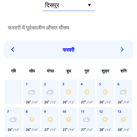
फरवरी में पूर्वकालीन औसत मौसम
फरवरी
रवि
सोम
मंगल
बुध
गुरु
शुक्र
शनि
1
2
3
4
5
6
26
°
26
°
26
°
27
°
26
°
26
°
/
14
°
/
13
°
/
13
°
/
14
°
/
14
°
/
14
°
7
8
9
10
11
12
13
26
°
26
°
27
°
27
°
27
°
28
°
28
°
/
14
°
/
14
°
/
13
°
/
14
°
/
14
°
/
14
°
/
14
°