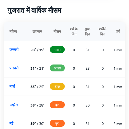
गुजरात में वार्षिक मौसम
वर्षा के
शुष्क
बर्फीले
महिना
तापमान
मौसम
वर्षा
दिन
दिन
दिन
जनवरी
28
°
/
19
°
उत्तम
0
31
0
1
mm
फरवरी
31
°
/
21
°
अच्छा
0
28
0
1
mm
मार्च
35
°
/
25
°
ठीक
0
31
0
1
mm
अप्रैल
38
°
/
28
°
बुरा
0
30
0
1
mm
मई
39
°
/
30
°
बुरा
0
31
0
2
mm