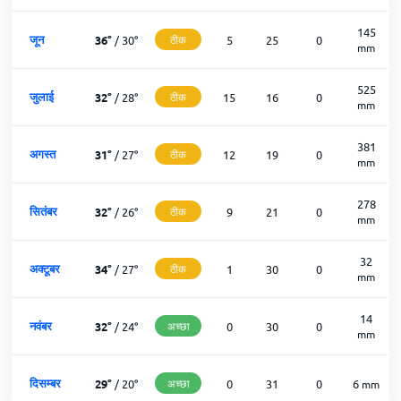
145
जून
36
°
/
30
°
ठीक
5
25
0
mm
525
जुलाई
32
°
/
28
°
ठीक
15
16
0
mm
381
अगस्त
31
°
/
27
°
ठीक
12
19
0
mm
278
सितंबर
32
°
/
26
°
ठीक
9
21
0
mm
32
अक्टूबर
34
°
/
27
°
ठीक
1
30
0
mm
14
नवंबर
32
°
/
24
°
अच्छा
0
30
0
mm
दिसम्बर
29
°
/
20
°
अच्छा
0
31
0
6
mm