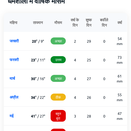
धर्मशाला में वार्षिक मौसम
वर्षा के
शुष्क
बर्फीले
महिना
तापमान
मौसम
वर्षा
दिन
दिन
दिन
54
जनवरी
20
°
/
9
°
अच्छा
2
29
0
mm
73
फरवरी
23
°
/
11
°
उत्तम
4
25
0
mm
61
मार्च
30
°
/
16
°
अच्छा
4
27
0
mm
55
अप्रैल
36
°
/
22
°
ठीक
4
26
0
mm
47
बहुत
मई
41
°
/
27
°
3
28
0
बुरा
mm