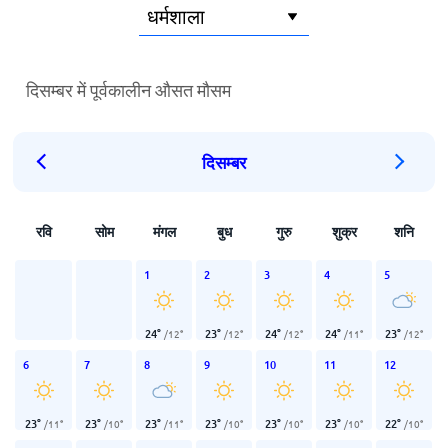
दिसम्बर में पूर्वकालीन औसत मौसम
दिसम्बर
रवि
सोम
मंगल
बुध
गुरु
शुक्र
शनि
1
2
3
4
5
24
°
23
°
24
°
24
°
23
°
/
12
°
/
12
°
/
12
°
/
11
°
/
12
°
6
7
8
9
10
11
12
23
°
23
°
23
°
23
°
23
°
23
°
22
°
/
11
°
/
10
°
/
11
°
/
10
°
/
10
°
/
10
°
/
10
°