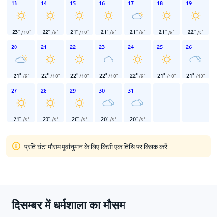
13
14
15
16
17
18
19
23
°
22
°
21
°
21
°
21
°
21
°
22
°
/
10
°
/
9
°
/
10
°
/
9
°
/
9
°
/
9
°
/
8
°
20
21
22
23
24
25
26
21
°
22
°
22
°
22
°
22
°
21
°
21
°
/
9
°
/
10
°
/
10
°
/
10
°
/
9
°
/
10
°
/
10
°
27
28
29
30
31
21
°
20
°
20
°
20
°
20
°
/
9
°
/
9
°
/
9
°
/
9
°
/
9
°
प्रति घंटा मौसम पूर्वानुमान के लिए किसी एक तिथि पर क्लिक करें
दिसम्बर में धर्मशाला का मौसम