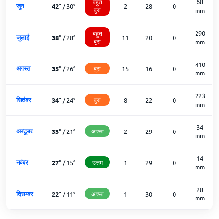
68
बहुत
जून
42
°
/
30
°
2
28
0
बुरा
mm
290
बहुत
जुलाई
38
°
/
28
°
11
20
0
बुरा
mm
410
अगस्त
35
°
/
26
°
बुरा
15
16
0
mm
223
सितंबर
34
°
/
24
°
बुरा
8
22
0
mm
34
अक्टूबर
33
°
/
21
°
अच्छा
2
29
0
mm
14
नवंबर
27
°
/
15
°
उत्तम
1
29
0
mm
28
दिसम्बर
22
°
/
11
°
अच्छा
1
30
0
mm