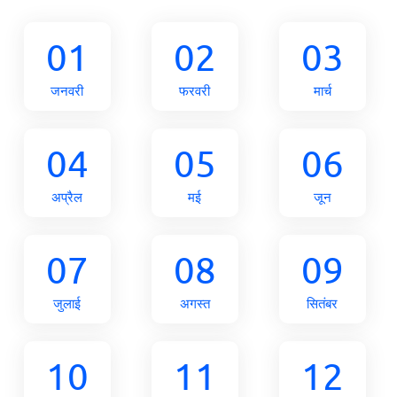
01
02
03
जनवरी
फरवरी
मार्च
04
05
06
अप्रैल
मई
जून
07
08
09
जुलाई
अगस्त
सितंबर
10
11
12