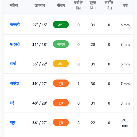
वर्षा के
शुष्क
बर्फीले
महिना
तापमान
मौसम
वर्षा
दिन
दिन
दिन
जनवरी
27
°
/
15
°
उत्तम
0
31
0
6
mm
फरवरी
31
°
/
18
°
अच्छा
0
28
0
7
mm
मार्च
35
°
/
22
°
ठीक
0
31
0
6
mm
अप्रैल
39
°
/
27
°
बुरा
1
30
0
7
mm
मई
40
°
/
28
°
बुरा
0
31
0
8
mm
205
जून
36
°
/
27
°
बुरा
8
22
0
mm