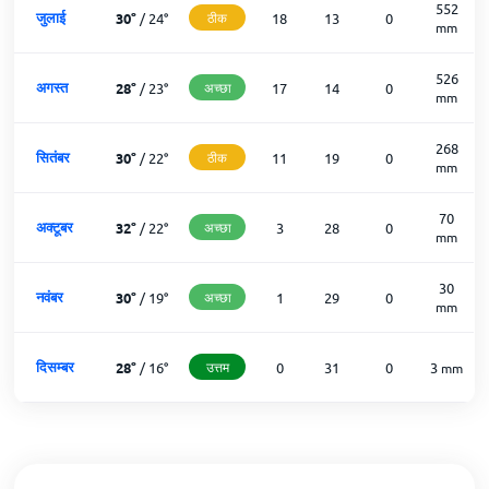
552
जुलाई
30
°
/
24
°
ठीक
18
13
0
mm
526
अगस्त
28
°
/
23
°
अच्छा
17
14
0
mm
268
सितंबर
30
°
/
22
°
ठीक
11
19
0
mm
70
अक्टूबर
32
°
/
22
°
अच्छा
3
28
0
mm
30
नवंबर
30
°
/
19
°
अच्छा
1
29
0
mm
दिसम्बर
28
°
/
16
°
उत्तम
0
31
0
3
mm