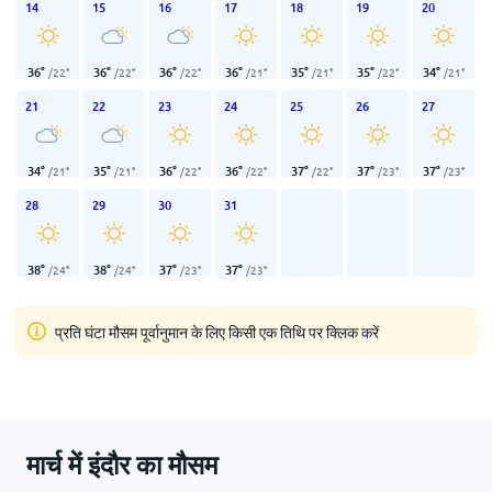
14
15
16
17
18
19
20
36
°
36
°
36
°
36
°
35
°
35
°
34
°
/
22
°
/
22
°
/
22
°
/
21
°
/
21
°
/
22
°
/
21
°
21
22
23
24
25
26
27
34
°
35
°
36
°
36
°
37
°
37
°
37
°
/
21
°
/
21
°
/
22
°
/
22
°
/
22
°
/
23
°
/
23
°
28
29
30
31
38
°
38
°
37
°
37
°
/
24
°
/
24
°
/
23
°
/
23
°
प्रति घंटा मौसम पूर्वानुमान के लिए किसी एक तिथि पर क्लिक करें
मार्च में इंदौर का मौसम