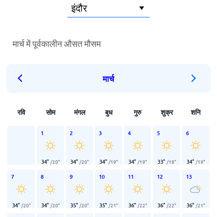
मार्च में पूर्वकालीन औसत मौसम
मार्च
रवि
सोम
मंगल
बुध
गुरु
शुक्र
शनि
1
2
3
4
5
6
34
°
34
°
34
°
34
°
33
°
34
°
/
20
°
/
20
°
/
19
°
/
19
°
/
18
°
/
19
°
7
8
9
10
11
12
13
34
°
34
°
35
°
35
°
36
°
36
°
36
°
/
20
°
/
20
°
/
20
°
/
21
°
/
22
°
/
22
°
/
21
°