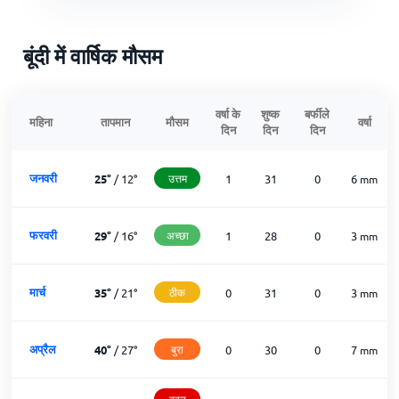
बूंदी में वार्षिक मौसम
वर्षा के
शुष्क
बर्फीले
महिना
तापमान
मौसम
वर्षा
दिन
दिन
दिन
जनवरी
25
°
/
12
°
उत्तम
1
31
0
6
mm
फरवरी
29
°
/
16
°
अच्छा
1
28
0
3
mm
मार्च
35
°
/
21
°
ठीक
0
31
0
3
mm
अप्रैल
40
°
/
27
°
बुरा
0
30
0
7
mm
बहुत