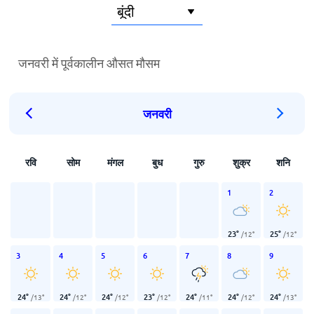
जनवरी में पूर्वकालीन औसत मौसम
जनवरी
रवि
सोम
मंगल
बुध
गुरु
शुक्र
शनि
1
2
23
°
25
°
/
12
°
/
12
°
3
4
5
6
7
8
9
24
°
24
°
24
°
23
°
24
°
24
°
24
°
/
13
°
/
12
°
/
12
°
/
12
°
/
11
°
/
12
°
/
13
°