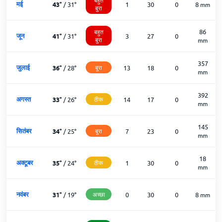
मई
43
°
/
31
°
1
30
0
8
mm
बुरा
86
बहुत
जून
41
°
/
31
°
3
27
0
बुरा
mm
357
जुलाई
36
°
/
28
°
बुरा
13
18
0
mm
392
अगस्त
33
°
/
26
°
ठीक
14
17
0
mm
145
सितंबर
34
°
/
25
°
बुरा
7
23
0
mm
18
अक्टूबर
35
°
/
24
°
ठीक
1
30
0
mm
नवंबर
31
°
/
19
°
अच्छा
0
30
0
8
mm