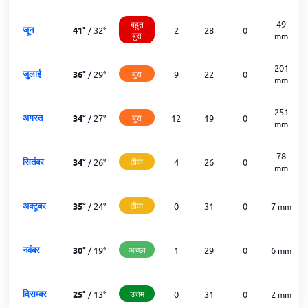
49
बहुत
जून
41
°
/
32
°
2
28
0
बुरा
mm
201
जुलाई
36
°
/
29
°
बुरा
9
22
0
mm
251
अगस्त
34
°
/
27
°
बुरा
12
19
0
mm
78
सितंबर
34
°
/
26
°
ठीक
4
26
0
mm
अक्टूबर
35
°
/
24
°
ठीक
0
31
0
7
mm
नवंबर
30
°
/
19
°
अच्छा
1
29
0
6
mm
दिसम्बर
25
°
/
13
°
उत्तम
0
31
0
2
mm