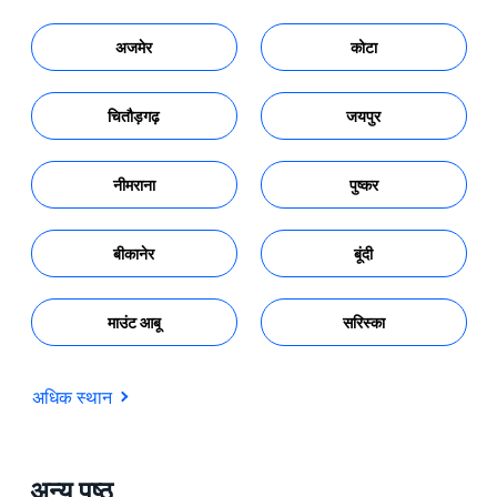
अजमेर
कोटा
चितौड़गढ़
जयपुर
नीमराना
पुष्कर
बीकानेर
बूंदी
माउंट आबू
सरिस्का
अधिक स्थान
अन्य पृष्ठ