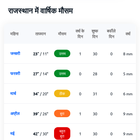
राजस्थान में वार्षिक मौसम
वर्षा के
शुष्क
बर्फीले
महिना
तापमान
मौसम
वर्षा
दिन
दिन
दिन
जनवरी
23
°
/
11
°
उत्तम
1
30
0
8
mm
फरवरी
27
°
/
14
°
उत्तम
0
28
0
5
mm
मार्च
34
°
/
20
°
ठीक
0
31
0
6
mm
अप्रैल
39
°
/
26
°
बुरा
1
30
0
9
mm
बहुत
मई
42
°
/
30
°
1
30
0
9
mm
बुरा