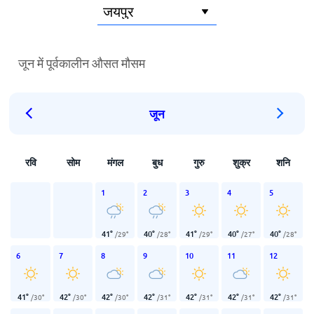
जून में पूर्वकालीन औसत मौसम
जून
रवि
सोम
मंगल
बुध
गुरु
शुक्र
शनि
1
2
3
4
5
41
°
40
°
41
°
40
°
40
°
/
29
°
/
28
°
/
29
°
/
27
°
/
28
°
6
7
8
9
10
11
12
41
°
42
°
42
°
42
°
42
°
42
°
42
°
/
30
°
/
30
°
/
30
°
/
31
°
/
31
°
/
31
°
/
31
°