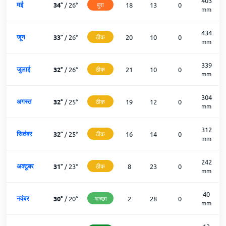
403
मई
34
°
/
26
°
बुरा
18
13
0
mm
434
जून
33
°
/
26
°
ठीक
20
10
0
mm
339
जुलाई
32
°
/
26
°
ठीक
21
10
0
mm
304
अगस्त
32
°
/
25
°
ठीक
19
12
0
mm
312
सितंबर
32
°
/
25
°
ठीक
16
14
0
mm
242
अक्टूबर
31
°
/
23
°
ठीक
8
23
0
mm
40
नवंबर
30
°
/
20
°
अच्छा
2
28
0
mm