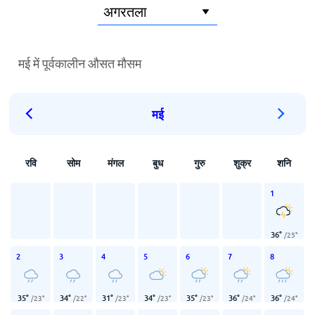
मई में पूर्वकालीन औसत मौसम
मई
रवि
सोम
मंगल
बुध
गुरु
शुक्र
शनि
1
36
°
/
25
°
2
3
4
5
6
7
8
35
°
34
°
31
°
34
°
35
°
36
°
36
°
/
23
°
/
22
°
/
23
°
/
23
°
/
23
°
/
24
°
/
24
°