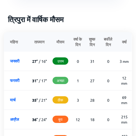
त्रिपुरा में वार्षिक मौसम
वर्षा के
शुष्क
बर्फीले
महिना
तापमान
मौसम
वर्षा
दिन
दिन
दिन
जनवरी
27
°
/
16
°
उत्तम
0
31
0
3
mm
12
फरवरी
31
°
/
17
°
अच्छा
1
27
0
mm
69
मार्च
35
°
/
21
°
ठीक
3
28
0
mm
215
अप्रैल
36
°
/
24
°
बुरा
12
18
0
mm