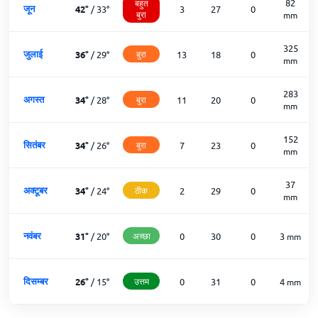
82
बहुत
जून
42
°
/
33
°
3
27
0
बुरा
mm
325
जुलाई
36
°
/
29
°
बुरा
13
18
0
mm
283
अगस्त
34
°
/
28
°
बुरा
11
20
0
mm
152
सितंबर
34
°
/
26
°
बुरा
7
23
0
mm
37
अक्टूबर
34
°
/
24
°
ठीक
2
29
0
mm
नवंबर
31
°
/
20
°
अच्छा
0
30
0
3
mm
दिसम्बर
26
°
/
15
°
उत्तम
0
31
0
4
mm