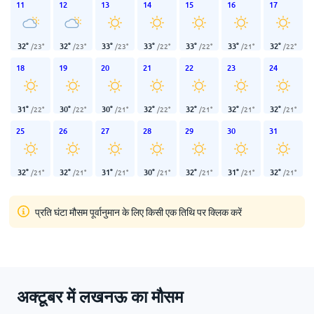
11
12
13
14
15
16
17
32
°
32
°
33
°
33
°
33
°
33
°
32
°
/
23
°
/
23
°
/
23
°
/
22
°
/
22
°
/
21
°
/
22
°
18
19
20
21
22
23
24
31
°
30
°
30
°
32
°
32
°
32
°
32
°
/
22
°
/
22
°
/
21
°
/
22
°
/
21
°
/
21
°
/
21
°
25
26
27
28
29
30
31
32
°
32
°
31
°
30
°
32
°
31
°
32
°
/
21
°
/
21
°
/
21
°
/
21
°
/
21
°
/
21
°
/
21
°
प्रति घंटा मौसम पूर्वानुमान के लिए किसी एक तिथि पर क्लिक करें
अक्टूबर में लखनऊ का मौसम