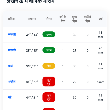
लखनऊ में वार्षिक मौसम
वर्षा के
शुष्क
बर्फीले
महिना
तापमान
मौसम
वर्षा
दिन
दिन
दिन
18
जनवरी
24
°
/
13
°
उत्तम
1
30
0
mm
26
फरवरी
28
°
/
15
°
उत्तम
1
27
0
mm
11
मार्च
35
°
/
21
°
ठीक
1
30
0
mm
बहुत
अप्रैल
41
°
/
27
°
1
29
0
5
mm
बुरा
15
बहुत
मई
44
°
/
31
°
1
30
0
बुरा
mm