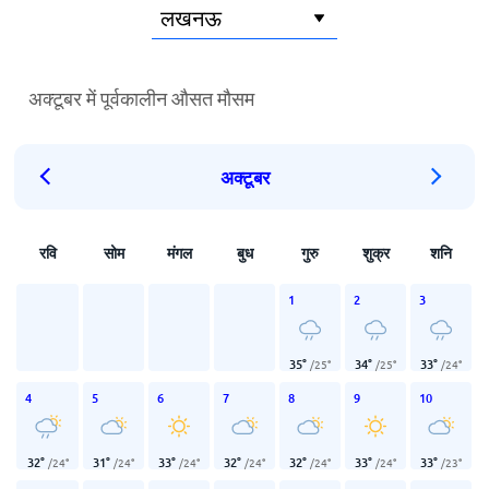
अक्टूबर में पूर्वकालीन औसत मौसम
अक्टूबर
रवि
सोम
मंगल
बुध
गुरु
शुक्र
शनि
1
2
3
35
°
34
°
33
°
/
25
°
/
25
°
/
24
°
4
5
6
7
8
9
10
32
°
31
°
33
°
32
°
32
°
33
°
33
°
/
24
°
/
24
°
/
24
°
/
24
°
/
24
°
/
24
°
/
23
°