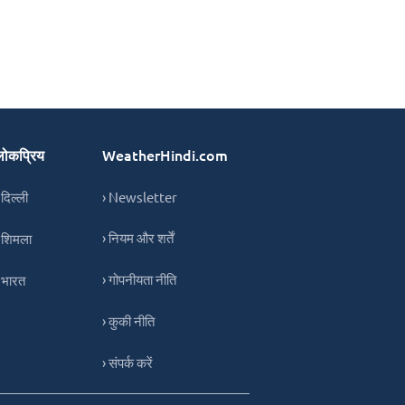
लोकप्रिय
WeatherHindi.com
 दिल्ली
› Newsletter
› नियम और शर्तें
 शिमला
› गोपनीयता नीति
 भारत
› कुकी नीति
› संपर्क करें