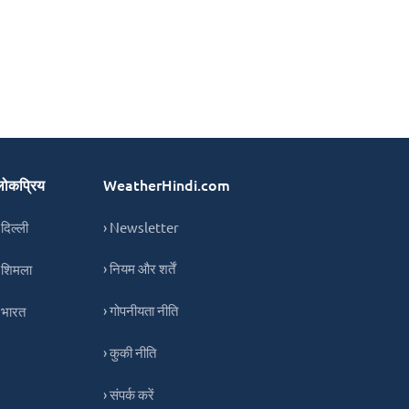
लोकप्रिय
WeatherHindi.com
 दिल्ली
› Newsletter
› नियम और शर्तें
 शिमला
› गोपनीयता नीति
 भारत
› कुकी नीति
› संपर्क करें