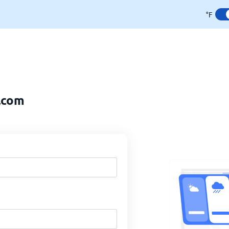
°F
i.com