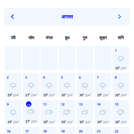
अगस्त
रवि
सोम
मंगल
बुध
गुरु
शुक्र
शनि
1
29
°
/
25
°
2
3
4
5
6
7
8
29
°
27
°
29
°
30
°
30
°
29
°
28
°
/
24
°
/
24
°
/
25
°
/
24
°
/
24
°
/
24
°
/
24
°
9
11
12
13
14
15
10
27
°
/
24
°
29
°
29
°
29
°
30
°
30
°
28
°
/
24
°
/
23
°
/
23
°
/
23
°
/
23
°
/
23
°
16
17
18
19
20
21
22