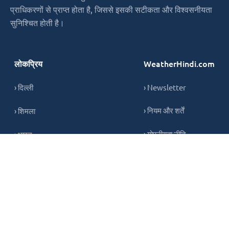
प्राधिकरणों से प्राप्त होता है, जिससे इसकी सटीकता और विश्वसनीयता
सुनिश्चित होती है।
लोकप्रिय
WeatherHindi.com
› दिल्ली
› Newsletter
› नियम और शर्तें
› शिमला
› गोपनीयता नीति
› भारत
› कुकी नीति
› संपर्क करें
Copyright © 2026,
weatherhindi.com