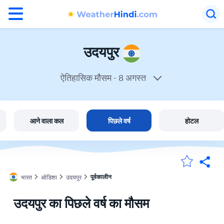
°F
°C
उदयपुर
ऐतिहासिक मौसम -
8 अगस्त
उदयपुर में मौसम
भारत
आने वाला कल
पिछले वर्ष
होटल
मेंरी लोकेशन
पूर्वकालीन
भारत
ओडिशा
उदयपुर
होम
उदयपुर का पिछले वर्ष का मौसम