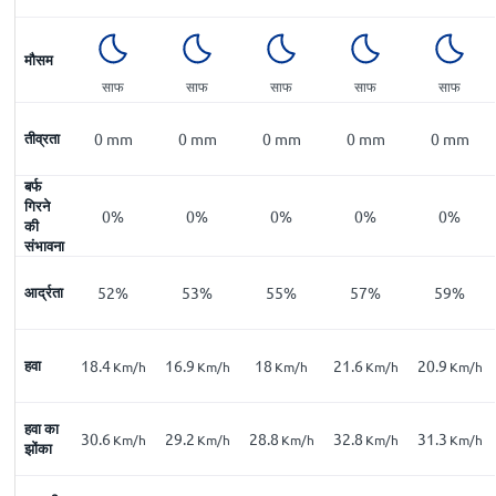
मौसम
साफ
साफ
साफ
साफ
साफ
तीव्रता
0
mm
0
mm
0
mm
0
mm
0
mm
बर्फ
गिरने
0%
0%
0%
0%
0%
की
संभावना
आर्द्रता
52%
53%
55%
57%
59%
हवा
18.4
16.9
18
21.6
20.9
Km/h
Km/h
Km/h
Km/h
Km/h
हवा का
30.6
29.2
28.8
32.8
31.3
Km/h
Km/h
Km/h
Km/h
Km/h
झोंका