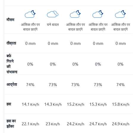
मौसम
आंशिक तौर पर
घने बादल
आंशिक तौर पर
आंशिक तौर पर
आंशिक तौर पर
बादल छाएंगे
बादल छाएंगे
बादल छाएंगे
बादल छाएंगे
तीव्रता
0
mm
0
mm
0
mm
0
mm
0
mm
बर्फ
गिरने
0%
0%
0%
0%
0%
की
संभावना
आर्द्रता
74%
73%
73%
73%
74%
हवा
14.1
14.3
15.2
15.3
15.8
Km/h
Km/h
Km/h
Km/h
Km/h
हवा का
22.1
23
24.2
24.7
24.9
Km/h
Km/h
Km/h
Km/h
Km/h
झोंका