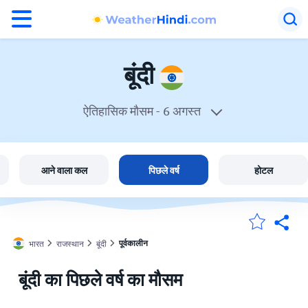
°F
°C
बूंदी
ऐतिहासिक मौसम -
6 अगस्त
बूंदी में मौसम
भारत
आने वाला कल
पिछले वर्ष
होटल
मेंरी लोकेशन
पूर्वकालीन
भारत
राजस्थान
बूंदी
होम
बूंदी का पिछले वर्ष का मौसम