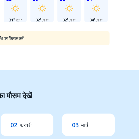
31
°
32
°
32
°
34
°
/
21
°
/
21
°
/
21
°
/
21
°
थि पर क्लिक करें
का मौसम देखें
02
03
फरवरी
मार्च