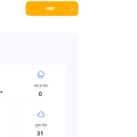
नवंबर
वर्षा के दिन
5
°
0
शुष्क दिन
31