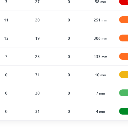
3
27
0
58
mm
11
20
0
251
mm
12
19
0
306
mm
7
23
0
133
mm
0
31
0
10
mm
0
30
0
7
mm
0
31
0
4
mm