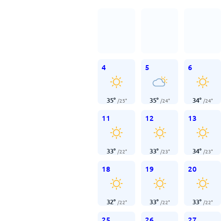
4
5
6
35
°
35
°
34
°
/
25
°
/
24
°
/
24
°
11
12
13
33
°
33
°
34
°
/
22
°
/
23
°
/
23
°
18
19
20
32
°
33
°
33
°
/
22
°
/
22
°
/
22
°
25
26
27