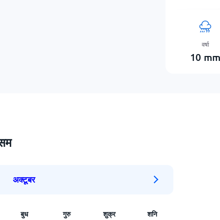
वर्षा
10
m
ौसम
अक्टूबर
बुध
गुरु
शुक्र
शनि