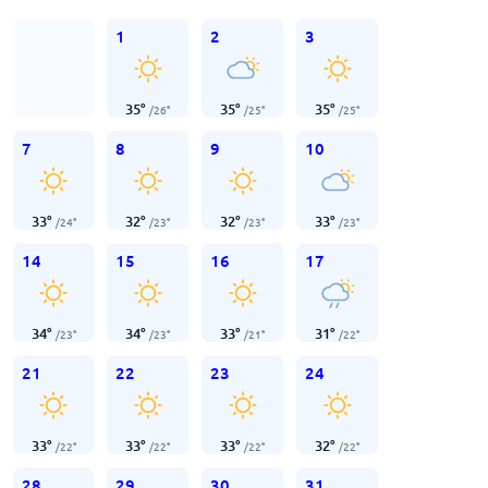
1
2
3
35
°
35
°
35
°
/
26
°
/
25
°
/
25
°
7
8
9
10
33
°
32
°
32
°
33
°
/
24
°
/
23
°
/
23
°
/
23
°
14
15
16
17
34
°
34
°
33
°
31
°
/
23
°
/
23
°
/
21
°
/
22
°
21
22
23
24
33
°
33
°
33
°
32
°
/
22
°
/
22
°
/
22
°
/
22
°
28
29
30
31