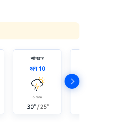
सोमवार
मंगलवार
अग 10
अग 11
6
mm
0.5
mm
30
°
25
°
34
°
25
°
/
/