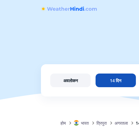
अवलोकन
14 दिन
होम
भारत
त्रिपुरा
अगरतला
1