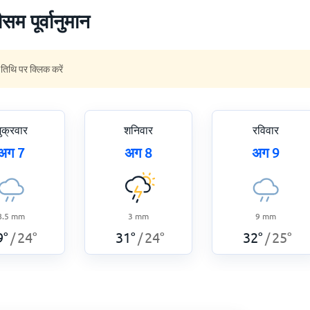
सम पूर्वानुमान
 तिथि पर क्लिक करें
ुक्रवार
शनिवार
रविवार
अग 7
अग 8
अग 9
8.5
mm
3
mm
9
mm
9
°
24
°
31
°
24
°
32
°
25
°
/
/
/