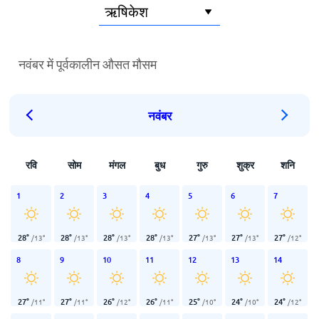
नवंबर में पूर्वकालीन औसत मौसम
नवंबर
रवि
सोम
मंगल
बुध
गुरु
शुक्र
शनि
1
2
3
4
5
6
7
28
°
28
°
28
°
28
°
27
°
27
°
27
°
/
13
°
/
13
°
/
13
°
/
13
°
/
13
°
/
13
°
/
12
°
8
9
10
11
12
13
14
27
°
27
°
26
°
26
°
25
°
24
°
24
°
/
11
°
/
11
°
/
12
°
/
11
°
/
10
°
/
10
°
/
12
°