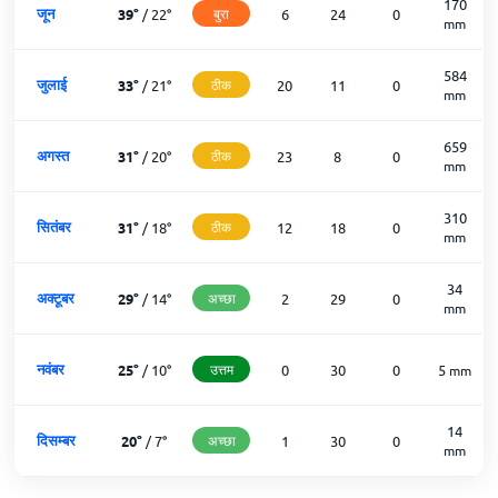
170
जून
39
°
/
22
°
बुरा
6
24
0
mm
584
जुलाई
33
°
/
21
°
ठीक
20
11
0
mm
659
अगस्त
31
°
/
20
°
ठीक
23
8
0
mm
310
सितंबर
31
°
/
18
°
ठीक
12
18
0
mm
34
अक्टूबर
29
°
/
14
°
अच्छा
2
29
0
mm
नवंबर
25
°
/
10
°
उत्तम
0
30
0
5
mm
14
दिसम्बर
20
°
/
7
°
अच्छा
1
30
0
mm