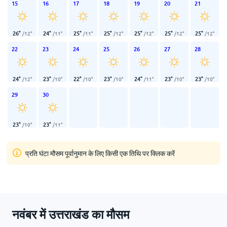
15
16
17
18
19
20
21
26
°
24
°
25
°
25
°
25
°
25
°
25
°
/
12
°
/
11
°
/
11
°
/
12
°
/
12
°
/
12
°
/
12
°
22
23
24
25
26
27
28
24
°
23
°
22
°
23
°
24
°
23
°
23
°
/
12
°
/
10
°
/
10
°
/
10
°
/
11
°
/
10
°
/
10
°
29
30
23
°
23
°
/
10
°
/
11
°
प्रति घंटा मौसम पूर्वानुमान के लिए किसी एक तिथि पर क्लिक करें
नवंबर में उत्तराखंड का मौसम