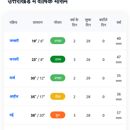
उत्तराखंड में वार्षिक मौसम
वर्षा के
शुष्क
बर्फीले
महिना
तापमान
मौसम
वर्षा
दिन
दिन
दिन
40
जनवरी
19
°
/
6
°
अच्छा
2
29
0
mm
47
फरवरी
23
°
/
8
°
उत्तम
3
26
0
mm
35
मार्च
30
°
/
12
°
अच्छा
2
29
0
mm
36
अप्रैल
35
°
/
17
°
ठीक
2
28
0
mm
57
मई
38
°
/
20
°
बुरा
3
28
0
mm