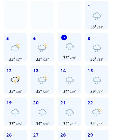
1
35
°
/
28
°
5
6
8
7
35
°
/
28
°
33
°
33
°
35
°
/
27
°
/
28
°
/
28
°
12
13
14
15
35
°
35
°
34
°
29
°
/
28
°
/
29
°
/
29
°
/
27
°
19
20
21
22
33
°
34
°
34
°
34
°
/
25
°
/
28
°
/
27
°
/
27
°
26
27
28
29