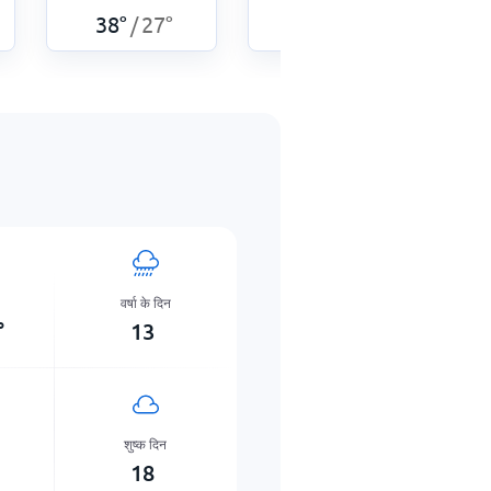
38
°
27
°
35
°
28
°
/
/
वर्षा के दिन
°
13
शुष्क दिन
18