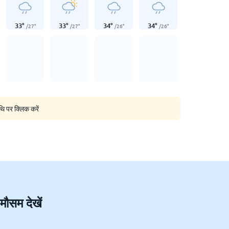
33
°
33
°
34
°
34
°
/
27
°
/
27
°
/
26
°
/
26
°
थि पर क्लिक करें
 मौसम देखें