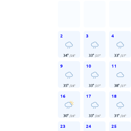
2
3
4
34
°
33
°
33
°
/
28
°
/
27
°
/
27
°
9
10
11
35
°
33
°
38
°
/
28
°
/
27
°
/
27
°
16
17
18
30
°
33
°
31
°
/
26
°
/
26
°
/
26
°
23
24
25