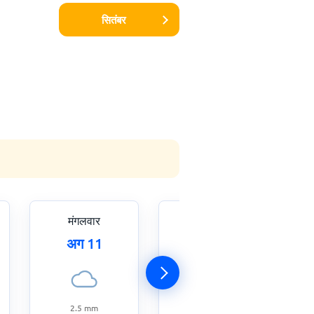
सितंबर
मंगलवार
बुधवार
अग 11
अग 12
2.5
mm
3.5
mm