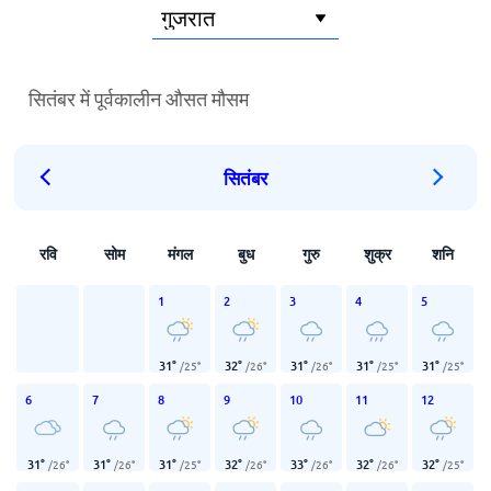
सितंबर में पूर्वकालीन औसत मौसम
सितंबर
रवि
सोम
मंगल
बुध
गुरु
शुक्र
शनि
1
2
3
4
5
31
°
32
°
31
°
31
°
31
°
/
25
°
/
26
°
/
26
°
/
25
°
/
25
°
6
7
8
9
10
11
12
31
°
31
°
31
°
32
°
33
°
32
°
32
°
/
26
°
/
26
°
/
25
°
/
26
°
/
26
°
/
26
°
/
25
°