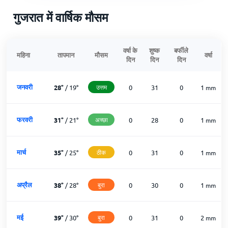
गुजरात में वार्षिक मौसम
वर्षा के
शुष्क
बर्फीले
महिना
तापमान
मौसम
वर्षा
दिन
दिन
दिन
जनवरी
28
°
/
19
°
उत्तम
0
31
0
1
mm
फरवरी
31
°
/
21
°
अच्छा
0
28
0
1
mm
मार्च
35
°
/
25
°
ठीक
0
31
0
1
mm
अप्रैल
38
°
/
28
°
बुरा
0
30
0
1
mm
मई
39
°
/
30
°
बुरा
0
31
0
2
mm