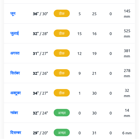
145
जून
36
°
/
30
°
ठीक
5
25
0
mm
525
जुलाई
32
°
/
28
°
ठीक
15
16
0
mm
381
अगस्त
31
°
/
27
°
ठीक
12
19
0
mm
278
सितंबर
32
°
/
26
°
ठीक
9
21
0
mm
32
अक्टूबर
34
°
/
27
°
ठीक
1
30
0
mm
14
नवंबर
32
°
/
24
°
अच्छा
0
30
0
mm
दिसम्बर
29
°
/
20
°
अच्छा
0
31
0
6
mm