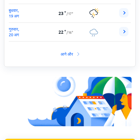
बुधवार,
23
°
/
17
°
19 अग
गुरुवार,
22
°
/
16
°
20 अग
आगे और