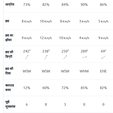
74
आर्द्रता
%
73
%
82
%
84
%
90
%
86
%
8
हवा
8
10
8
3
5
Km/h
Km/h
Km/h
Km/h
Km/h
Km/h
हवा का
16
9
12
10
4
9
Km/h
Km/h
Km/h
Km/h
Km/h
Km/h
झोंका
40
°
242
°
238
°
250
°
289
°
69
°
हवा की
डिग्री
हवा की
NE
WSW
WSW
WSW
WNW
ENE
दिशा
क्लाउड
11
%
12
%
60
%
72
%
85
%
82
%
कवर
यूवी
0
6
8
3
0
0
सूचकांक