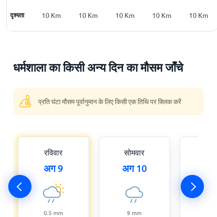
10
दृश्यता
Km
10
Km
10
Km
10
Km
10
Km
10
Km
धर्मशाला का किसी अन्य दिन का मौसम जाँचे
प्रति घंटा मौसम पूर्वानुमान के लिए किसी एक तिथि पर क्लिक करें
रविवार
सोमवार
मंगल
अग 9
अग 10
अग
0.5
mm
9
mm
10.5