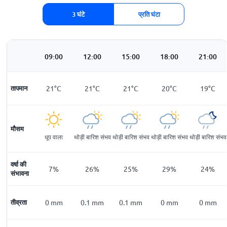
3 घंटे
प्रति घंटा
06:00
09:00
12:00
15:00
18:00
21:00
17
तापमान
°
C
21
°
C
21
°
C
21
°
C
20
°
C
19
°
C
मौसम
धूप वाला
धूप वाला
थोड़ी बारिश संभव
थोड़ी बारिश संभव
थोड़ी बारिश संभव
थोड़ी बारिश संभव
वर्षा की
8
%
7
%
26
%
25
%
29
%
24
%
संभावना
0
तीव्रता
mm
0
mm
0.1
mm
0.1
mm
0
mm
0
mm