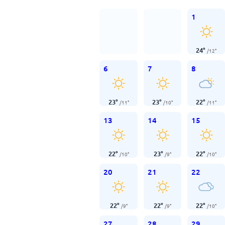
1
24
°
/
12
°
6
7
8
23
°
23
°
22
°
/
11
°
/
10
°
/
11
°
13
14
15
22
°
23
°
22
°
/
10
°
/
9
°
/
10
°
20
21
22
22
°
22
°
22
°
/
9
°
/
9
°
/
10
°
27
28
29