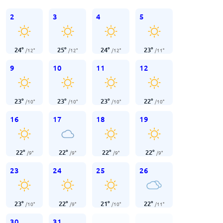
2
3
4
5
24
°
25
°
24
°
23
°
/
12
°
/
12
°
/
12
°
/
11
°
9
10
11
12
23
°
23
°
23
°
22
°
/
10
°
/
10
°
/
10
°
/
10
°
16
17
18
19
22
°
22
°
22
°
22
°
/
9
°
/
9
°
/
9
°
/
9
°
23
24
25
26
23
°
22
°
21
°
22
°
/
10
°
/
9
°
/
10
°
/
11
°
30
31