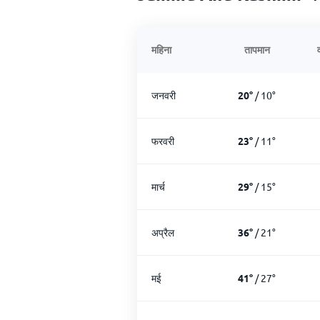
महिना
तापमान
व
जनवरी
20
°
/
10
°
फरवरी
23
°
/
11
°
मार्च
29
°
/
15
°
अप्रैल
36
°
/
21
°
मई
41
°
/
27
°