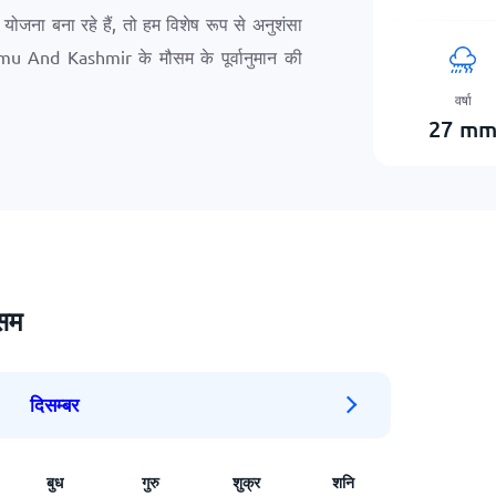
ना बना रहे हैं, तो हम विशेष रूप से अनुशंसा
mu And Kashmir के मौसम के पूर्वानुमान की
वर्षा
27
m
ौसम
दिसम्बर
बुध
गुरु
शुक्र
शनि