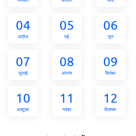
04
05
06
अप्रैल
मई
जून
07
08
09
जुलाई
अगस्त
सितंबर
10
11
12
अक्टूबर
नवंबर
दिसम्बर