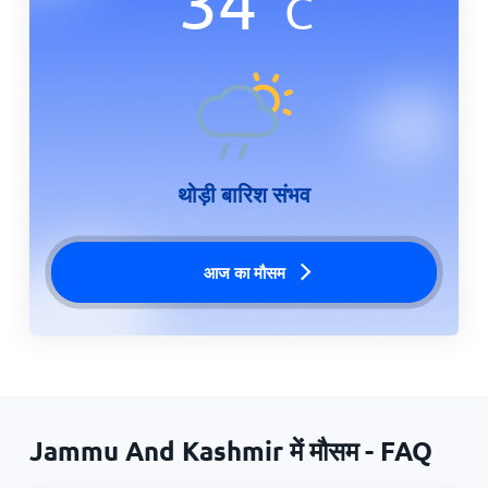
34
°
C
थोड़ी बारिश संभव
आज का मौसम
Jammu And Kashmir में मौसम - FAQ