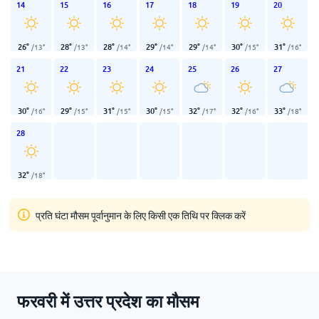
14
15
16
17
18
19
20
26
°
28
°
28
°
29
°
29
°
30
°
31
°
/
13
°
/
13
°
/
14
°
/
14
°
/
14
°
/
15
°
/
16
°
21
22
23
24
25
26
27
30
°
29
°
31
°
30
°
32
°
32
°
33
°
/
16
°
/
15
°
/
15
°
/
15
°
/
17
°
/
16
°
/
18
°
28
32
°
/
18
°
प्रति घंटा मौसम पूर्वानुमान के लिए किसी एक तिथि पर क्लिक करें
फरवरी में उत्तर प्रदेश का मौसम