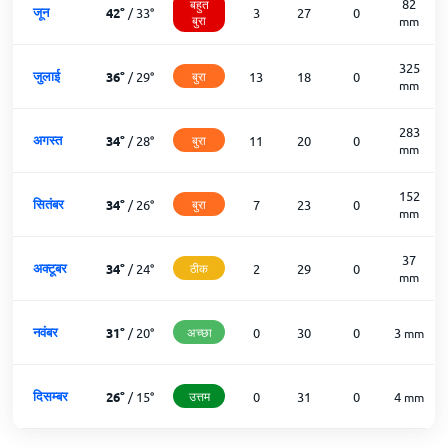
82
बहुत
जून
42
°
/
33
°
3
27
0
बुरा
mm
325
जुलाई
36
°
/
29
°
बुरा
13
18
0
mm
283
अगस्त
34
°
/
28
°
बुरा
11
20
0
mm
152
सितंबर
34
°
/
26
°
बुरा
7
23
0
mm
37
अक्टूबर
34
°
/
24
°
ठीक
2
29
0
mm
नवंबर
31
°
/
20
°
अच्छा
0
30
0
3
mm
दिसम्बर
26
°
/
15
°
उत्तम
0
31
0
4
mm