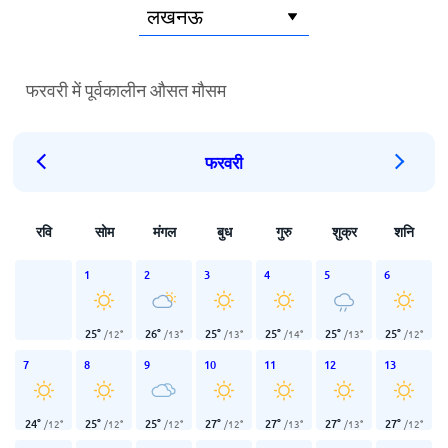
फरवरी में पूर्वकालीन औसत मौसम
फरवरी
रवि
सोम
मंगल
बुध
गुरु
शुक्र
शनि
1
2
3
4
5
6
25
°
26
°
25
°
25
°
25
°
25
°
/
12
°
/
13
°
/
13
°
/
14
°
/
13
°
/
12
°
7
8
9
10
11
12
13
24
°
25
°
25
°
27
°
27
°
27
°
27
°
/
12
°
/
12
°
/
12
°
/
12
°
/
13
°
/
13
°
/
12
°