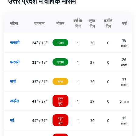
उत्तर प्रदेश में वार्षिक मौसम
वर्षा के
शुष्क
बर्फीले
महिना
तापमान
मौसम
वर्षा
दिन
दिन
दिन
18
जनवरी
24
°
/
13
°
उत्तम
1
30
0
mm
26
फरवरी
28
°
/
15
°
उत्तम
1
27
0
mm
11
मार्च
35
°
/
21
°
ठीक
1
30
0
mm
बहुत
अप्रैल
41
°
/
27
°
1
29
0
5
mm
बुरा
15
बहुत
मई
44
°
/
31
°
1
30
0
बुरा
mm