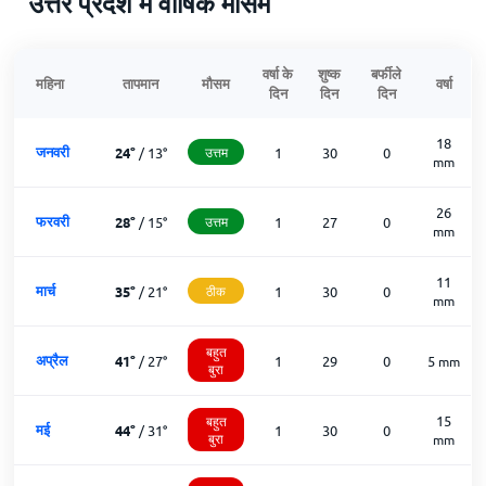
उत्तर प्रदेश में वार्षिक मौसम
वर्षा के
शुष्क
बर्फीले
महिना
तापमान
मौसम
वर्षा
दिन
दिन
दिन
18
जनवरी
24
°
/
13
°
उत्तम
1
30
0
mm
26
फरवरी
28
°
/
15
°
उत्तम
1
27
0
mm
11
मार्च
35
°
/
21
°
ठीक
1
30
0
mm
बहुत
अप्रैल
41
°
/
27
°
1
29
0
5
mm
बुरा
15
बहुत
मई
44
°
/
31
°
1
30
0
बुरा
mm