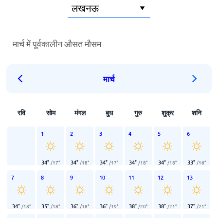
मार्च में पूर्वकालीन औसत मौसम
मार्च
रवि
सोम
मंगल
बुध
गुरु
शुक्र
शनि
1
2
3
4
5
6
34
°
34
°
34
°
34
°
34
°
33
°
/
17
°
/
18
°
/
17
°
/
18
°
/
18
°
/
16
°
7
8
9
10
11
12
13
34
°
35
°
36
°
36
°
38
°
38
°
37
°
/
18
°
/
18
°
/
18
°
/
19
°
/
20
°
/
21
°
/
21
°