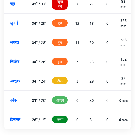
82
बहुत
जून
42
°
/
33
°
3
27
0
बुरा
mm
325
जुलाई
36
°
/
29
°
बुरा
13
18
0
mm
283
अगस्त
34
°
/
28
°
बुरा
11
20
0
mm
152
सितंबर
34
°
/
26
°
बुरा
7
23
0
mm
37
अक्टूबर
34
°
/
24
°
ठीक
2
29
0
mm
नवंबर
31
°
/
20
°
अच्छा
0
30
0
3
mm
दिसम्बर
26
°
/
15
°
उत्तम
0
31
0
4
mm