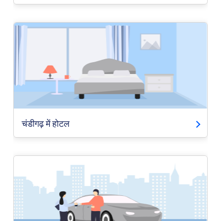
चंडीगढ़ में होटल