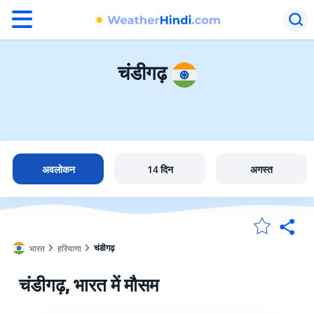
°F
°C
चंडीगढ़
चंडीगढ़ में मौसम
भारत
अवलोकन
14 दिन
अगस्त
मेंरी लोकेशन
चंडीगढ़
भारत
हरियाणा
होम
चंडीगढ़, भारत में मौसम