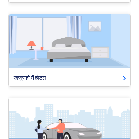
खजुराहो में होटल