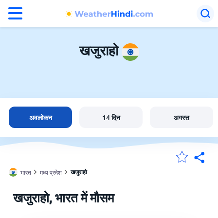
°F
°C
खजुराहो
खजुराहो में मौसम
भारत
अवलोकन
14 दिन
अगस्त
मेंरी लोकेशन
खजुराहो
भारत
मध्य प्रदेश
होम
खजुराहो, भारत में मौसम